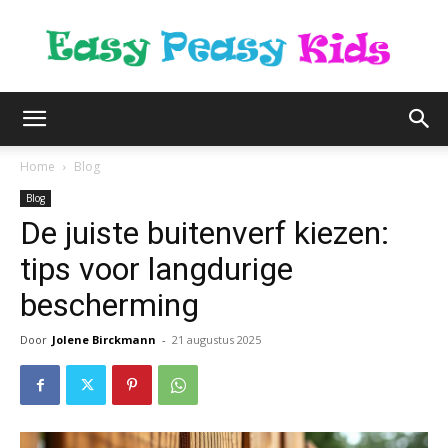
easypeasykids.nl
Home
Blog
Blog
De juiste buitenverf kiezen:
tips voor langdurige
bescherming
Door
Jolene Birckmann
-
21 augustus 2025