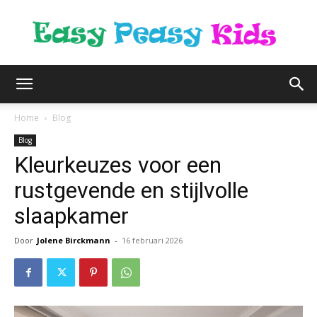
easypeasykids.nl
Home
Blog
Blog
Kleurkeuzes voor een
rustgevende en stijlvolle
slaapkamer
Door
Jolene Birckmann
-
16 februari 2026