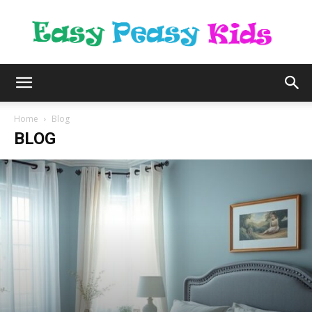
easypeasykids.nl
Home
Blog
BLOG