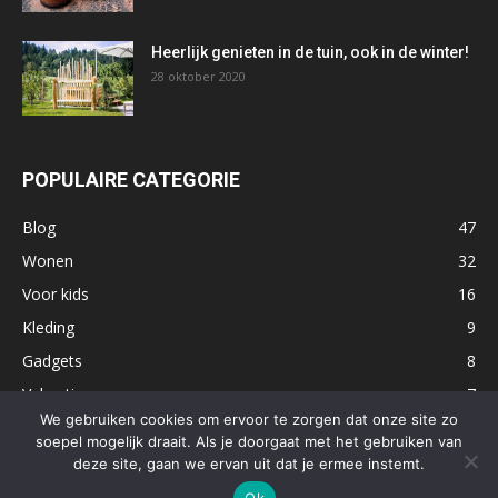
Heerlijk genieten in de tuin, ook in de winter!
28 oktober 2020
POPULAIRE CATEGORIE
Blog
47
Wonen
32
Voor kids
16
Kleding
9
Gadgets
8
Vakantie
7
We gebruiken cookies om ervoor te zorgen dat onze site zo
Uitjes
7
soepel mogelijk draait. Als je doorgaat met het gebruiken van
Eten
5
deze site, gaan we ervan uit dat je ermee instemt.
Ok