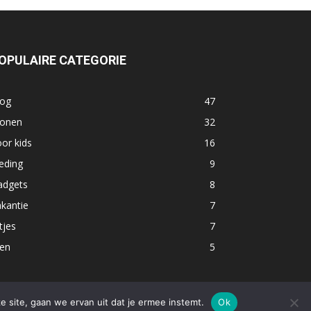
OPULAIRE CATEGORIE
log
47
onen
32
or kids
16
eding
9
adgets
8
kantie
7
tjes
7
ten
5
e site, gaan we ervan uit dat je ermee instemt.
Ok