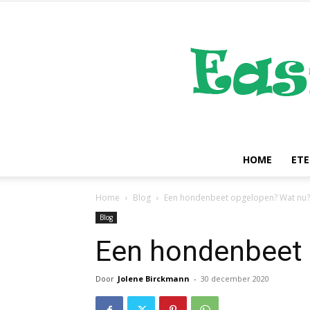
HOME
ET
Home
Blog
Een hondenbeet opgelopen? Wat nu?
Blog
Een hondenbeet 
Door
Jolene Birckmann
-
30 december 2020