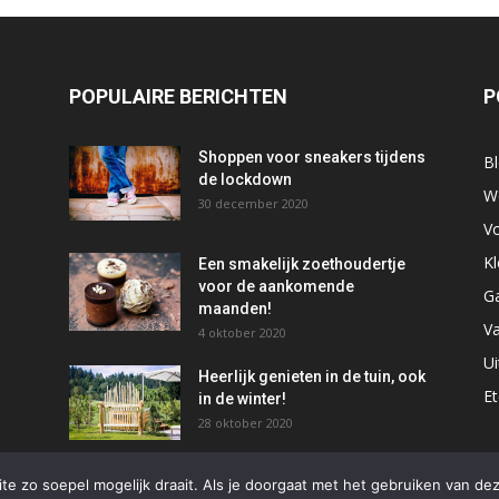
POPULAIRE BERICHTEN
P
Shoppen voor sneakers tijdens
B
de lockdown
W
30 december 2020
Vo
Kl
Een smakelijk zoethoudertje
voor de aankomende
G
maanden!
Va
4 oktober 2020
Ui
Heerlijk genieten in de tuin, ook
E
in de winter!
28 oktober 2020
e zo soepel mogelijk draait. Als je doorgaat met het gebruiken van dez