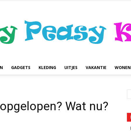
EN
GADGETS
KLEDING
UITJES
VAKANTIE
WONEN
easypeasykids.nl
opgelopen? Wat nu?