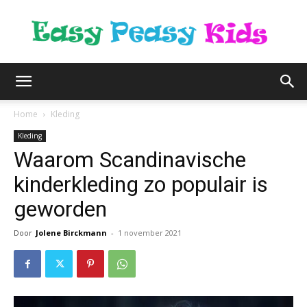
easypeasykids.nl
Home
Kleding
Kleding
Waarom Scandinavische
kinderkleding zo populair is
geworden
Door
Jolene Birckmann
-
1 november 2021