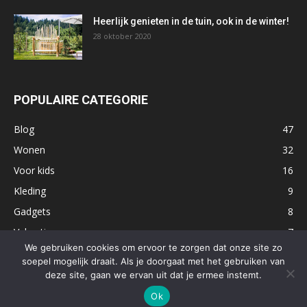
Heerlijk genieten in de tuin, ook in de winter!
28 oktober 2020
POPULAIRE CATEGORIE
Blog
47
Wonen
32
Voor kids
16
Kleding
9
Gadgets
8
Vakantie
7
We gebruiken cookies om ervoor te zorgen dat onze site zo
Uitjes
7
soepel mogelijk draait. Als je doorgaat met het gebruiken van
Eten
5
deze site, gaan we ervan uit dat je ermee instemt.
Ok